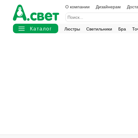
О компании
Дизайнерам
Доста
Люстры
Светильники
Бра
То