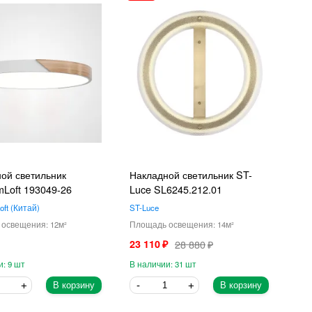
ой светильник
Накладной светильник ST-
mLoft 193049-26
Luce SL6245.212.01
oft
Китай
ST-Luce
12
14
23 110
28 880
9
31
В корзину
В корзину