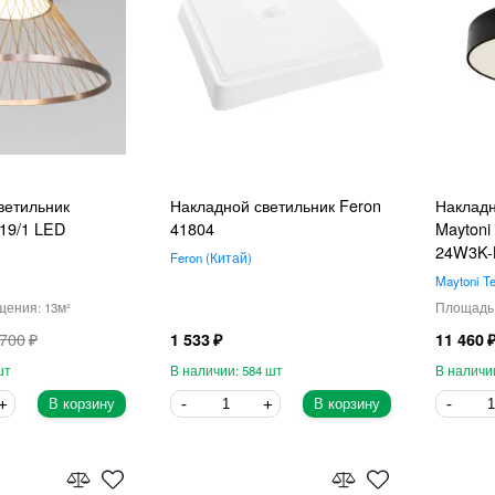
ветильник
Накладной светильник Feron
Накладн
019/1 LED
41804
Maytoni
24W3K-
Feron
Китай
Maytoni Te
13
 700
1 533
11 460
584
В корзину
В корзину