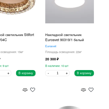
й светильник Stilfort
Накладной светильник
/04C
Eurosvet 90319/1 белый
Eurosvet
15
22
20 300
9
10
В корзину
В корзину