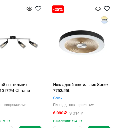
25
ой светильник
Накладной светильник Sonex
10172/4 Chrome
7753/25L
Sonex
8
6
6 990
9 314
9
124