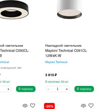
ой светильник
Накладной светильник
 Technical C093CL-
Maytoni Technical C091CL-
B
12W4K-W
chnical
Maytoni Technical
8
3 810
50
50
В корзину
В корзину
20