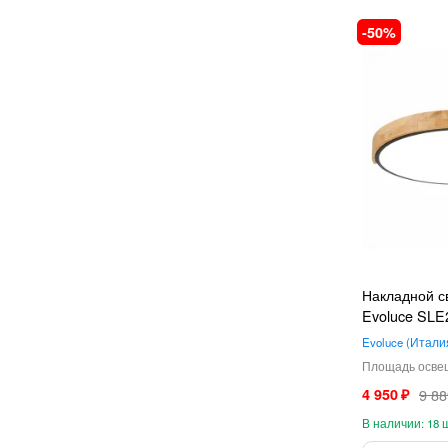
50
Накладной с
Evoluce SLE
Evoluce
Итали
4 950
9 88
18