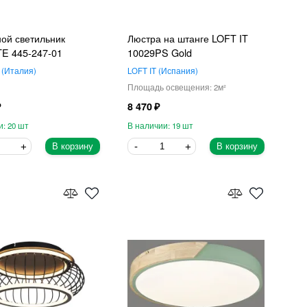
ой светильник
Люстра на штанге LOFT IT
E 445-247-01
10029PS Gold
Италия
LOFT IT
Испания
2
8 470
20
19
В корзину
В корзину