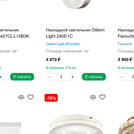
ветильник
Накладной светильник Odeon
Накладн
D427CL-L10B3K
Light 2405/1C
Favouri
Odeon Light
Италия
Favourite
3
3
4 872
5 900
274
В корзину
В корзину
70