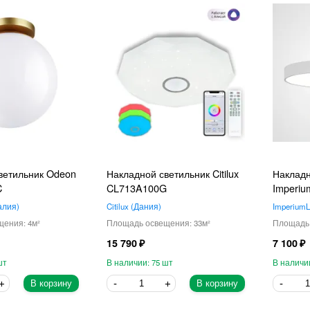
ветильник Odeon
Накладной светильник Citilux
Накладн
C
CL713A100G
Imperiu
алия
Citilux
Дания
ImperiumL
4
33
15 790
7 100
75
В корзину
В корзину