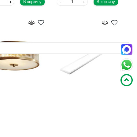
В корзину
В корзину
ой светильник
Накладной светильник Feron
mLoft 204444-26
48510
oft
Китай
Feron
Китай
18
1 356