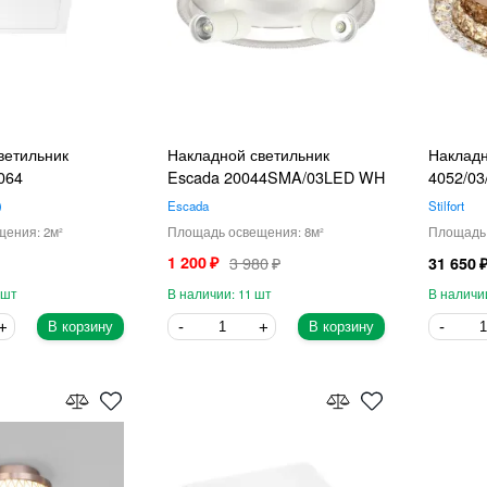
ветильник
Накладной светильник
Накладно
4064
Escada 20044SMA/03LED WH
4052/03
Escada
Stilfort
2
8
1 200
3 980
31 650
11
В корзину
В корзину