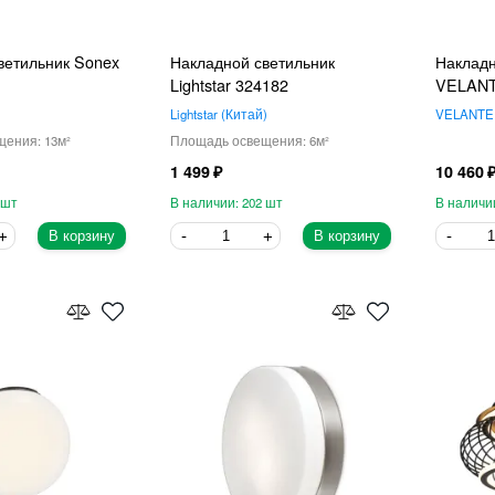
ветильник Sonex
Накладной светильник
Накладн
Lightstar 324182
VELANT
Lightstar
Китай
VELANTE
13
6
1 499
10 460
202
В корзину
В корзину