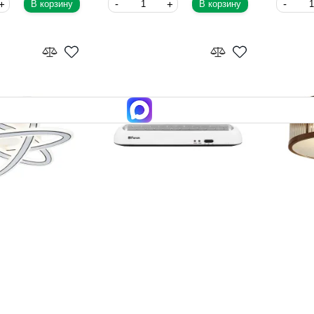
В корзину
В корзину
ветильник
Накладной светильник Feron
Накладн
5/3LED
12634
Imperiu
Feron
ImperiumL
24
1 527
54 560