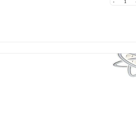
Накладной с
Escada 1024
Escada
11 530