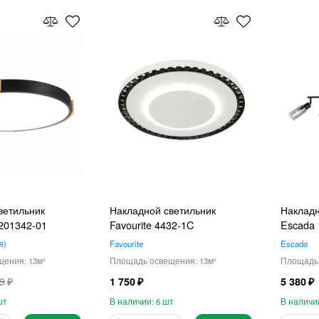
ветильник
Накладной светильник
Накладн
201342-01
Favourite 4432-1C
Escada 
я
Favourite
Escada
13
13
9
1 750
5 380
6