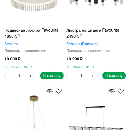
Подвесная люстра Favourite
Люстра на штанге Favourite
4698-5P
2490-5P
Favourite
Favourite
Германия
8
15
10 000
19 200
76
12
В корзину
В корзину