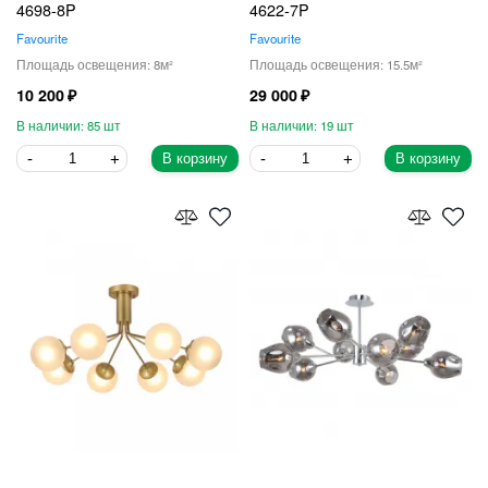
4698-8P
4622-7P
Favourite
Favourite
8
15.5
10 200
29 000
85
19
В корзину
В корзину