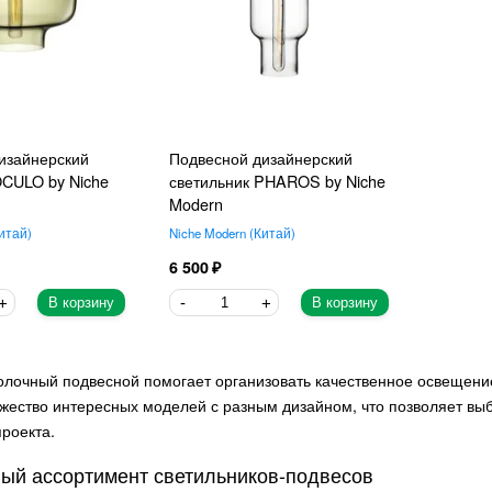
изайнерский
Подвесной дизайнерский
OCULO by Niche
светильник PHAROS by Niche
Modern
итай
Niche Modern
Китай
6 500
В корзину
В корзину
олочный подвесной помогает организовать качественное освещени
жество интересных моделей с разным дизайном, что позволяет вы
проекта.
ый ассортимент светильников-подвесов