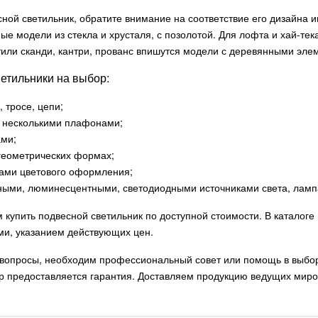
ной светильник, обратите внимание на соответствие его дизайна и
ые модели из стекла и хрусталя, с позолотой. Для лофта и хай-т
стили сканди, кантри, прованс впишутся модели с деревянными эле
етильники на выбор:
, тросе, цепи;
и несколькими плафонами;
ами;
геометрических формах;
тами цветового оформления;
нными, люминесцентными, светодиодными источниками света, ламп
 купить подвесной светильник по доступной стоимости. В каталог
ми, указанием действующих цен.
ь вопросы, необходим профессиональный совет или помощь в выбо
р предоставляется гарантия. Доставляем продукцию ведущих миров