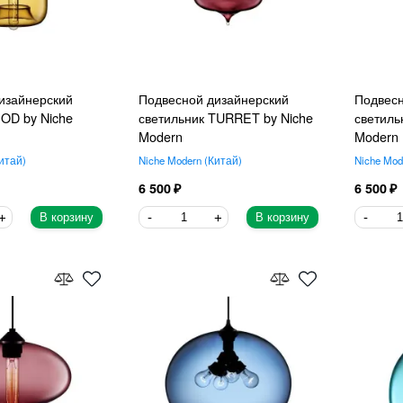
изайнерский
Подвесной дизайнерский
Подвесн
POD by Niche
светильник TURRET by Niche
светиль
Modern
Modern
итай
Niche Modern
Китай
Niche Mod
6 500
6 500
В корзину
В корзину