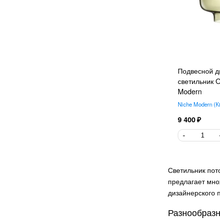
LUMION
131
Divinare
117
Flos
115
Vitaluce
115
Crystal Lux
110
Подвесной д
Tom Dixon
105
светильник 
Mantra
Modern
101
Restoration Hardware
Niche Modern
К
100
Newport
9 400
95
Terzani
93
Ambrella Light
73
TK Lighting
71
Светильник пот
Elektrostandard
70
предлагает мно
F-Promo
68
дизайнерского 
Foscarini
65
Разнообразн
Serip
64