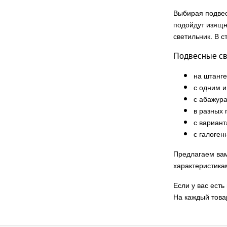
Выбирая подвес
Novotech
62
подойдут изящн
Luxxu
58
светильник. В 
Muuto
58
Подвесные св
Omnilux
57
Marset
56
на штанге
Bentu Design
с одним 
52
с абажур
WERTMARK
50
в разных 
Lee Broom
49
с вариан
Moooi
48
с галоге
Brokis
47
Предлагаем вам
Henge
44
характеристика
Lasvit
43
Если у вас ест
ANDlight
43
На каждый това
AXO LIGHT
42
Louis Poulsen
39