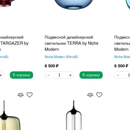
изайнерский
Подвесной дизайнерский
Подвесн
 STARGAZER by
светильник TERRA by Niche
светиль
n
Modern
Modern
итай
Niche Modern
Китай
Niche Mod
6 500
6 500
В корзину
В корзину