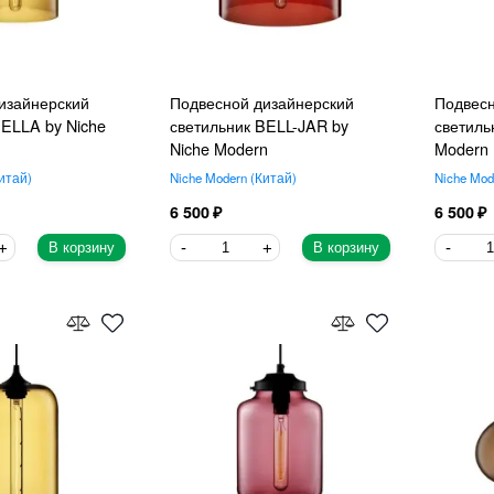
изайнерский
Подвесной дизайнерский
Подвесн
BELLA by Niche
светильник BELL-JAR by
светиль
Niche Modern
Modern
итай
Niche Modern
Китай
Niche Mod
6 500
6 500
В корзину
В корзину