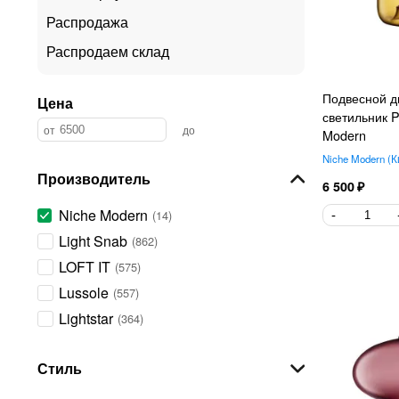
Распродажа
Распродаем склад
Подвесной д
Цена
светильник 
Modern
Niche Modern
К
Производитель
6 500
Niche Modern
14
Light Snab
862
LOFT IT
575
Lussole
557
Lightstar
364
Maytoni
343
Стиль
Odeon Light
309
Favourite
307