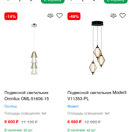
14
49
Подвесной светильник
Подвесной светильник Moderli
Omnilux OML-51606-15
V11353-PL
Omnilux
Moderli
5
5
9 600
11 100
6 660
12 990
20
42