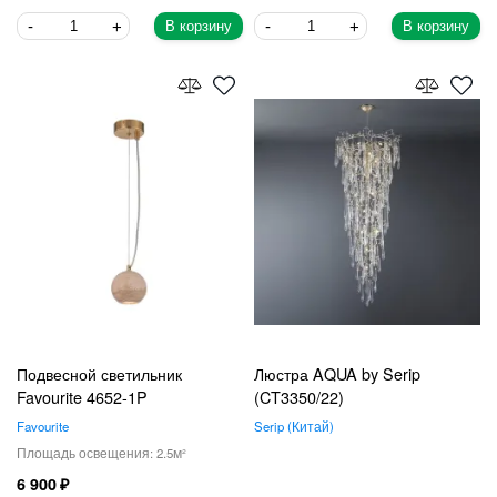
В корзину
В корзину
Подвесной светильник
Люстра AQUA by Serip
Favourite 4652-1P
(CT3350/22)
Favourite
Serip
Китай
2.5
6 900