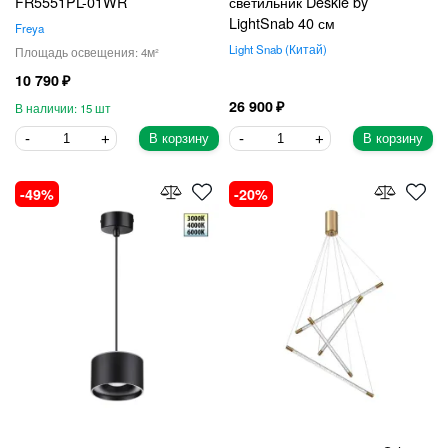
FR5551PL-01WR
светильник Deskle by
LightSnab 40 см
Freya
Light Snab
Китай
4
10 790
26 900
15
В корзину
В корзину
49
20