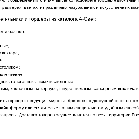
 размерах, цветах, из различных натуральных и искусственных мат
етильники и торшеры из каталога А-Свет:
м и без него;
зные;
ожектора;
е;
 столиком;
для чтения;
дные, галогенные, люминесцентные;
чным, кнопочным на корпусе, шнуре, ножным, сенсорным выключате
ить торшер от ведущих мировых брендов по доступной цене оптом 
лайн-форму или свяжитесь с нашим специалистом удобным способо
опросы. Доставка товаров осуществляется по всей территории Рос