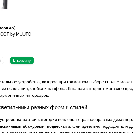
торшер)
 POST by MUUTO
В корзину
ительное устройство, которое при грамотном выборе вполне может
т из основания, стойки и плафона. В нашем интернет-магазине пр
гармоничных интерьеров.
ветильники разных форм и стилей
устройства из этой категории воплощают разнообразные дизайнер
зысканными абажурами, подвесками. Они идеально подходят для до
ния. К современным стилям вы легко подберете торшер напольный 