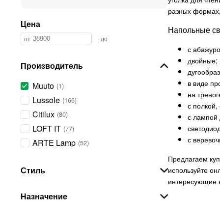
разных формах,
Цена
Напольные св
с абажуро
двойные;
Производитель
дугообра
в виде пр
Muuto
1
на треног
Lussole
166
с полкой,
Citilux
80
с лампой 
LOFT IT
светодио
77
с верево
ARTE Lamp
52
Light Snab
51
Предлагаем куп
Стиль
используйте он
Eurosvet
48
интересующие в
Maytoni
46
Назначение
Kink Light
37
Moderli
35