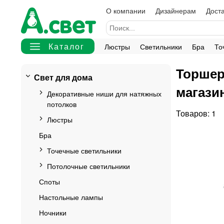
О компании
Дизайнерам
Доста
Люстры
Светильники
Бра
То
Торшер
Свет для дома
магази
Декоративные ниши для натяжных
потолков
1
Люстры
Бра
Точечные светильники
Потолочные светильники
Споты
Настольные лампы
Ночники