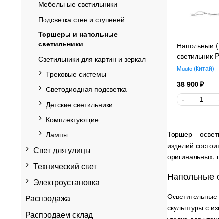
Мебельные светильники
Подсветка стен и ступеней
Торшеры и напольные
светильники
Напольный (
светильник
Светильники для картин и зеркал
Muuto
Китай
Трековые системы
38 900
Светодиодная подсветка
Детские светильники
Комплектующие
Лампы
Торшер – освет
изделий состои
Свет для улицы
оригинальных, 
Технический свет
Напольные с
Электроустановка
Осветительные 
Распродажа
скульптуры с и
Распродаем склад
уголка для чте