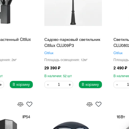
астенный Citilux
Садово-парковый светильник
Светиль
Citilux CLU09P3
CLU080
Citilux
Citilux
2
12
29 390
2 490
52
В корзину
В корзину