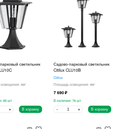
парковый светильник
Садово-парковый светильник
 CLU10C
Citilux CLU10B
Citilux
4
4
7 690
85
76
В корзину
В корзину