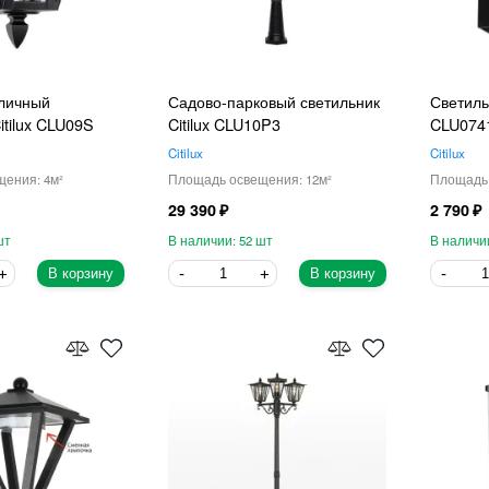
личный
Садово-парковый светильник
Светиль
itilux CLU09S
Citilux CLU10P3
CLU074
Citilux
Citilux
4
12
29 390
2 790
52
В корзину
В корзину