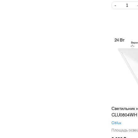
Светильник н
CLU0804WH
Citilux