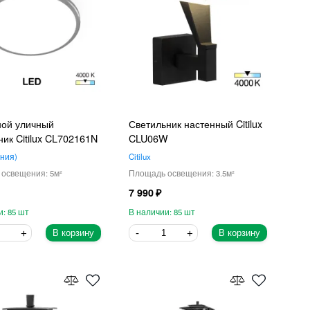
ной уличный
Светильник настенный Citilux
ник Citilux CL702161N
CLU06W
ния
Citilux
5
3.5
7 990
85
85
В корзину
В корзину