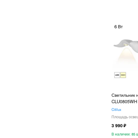
Светильник н
CLU0805WH
Citilux
3 990
85