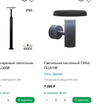
парковый светильник
Светильник настенный Citilux
 CLU05B
CLU01W
Citilux
Дания
4
2
7 390
68
85
В корзину
В корзину