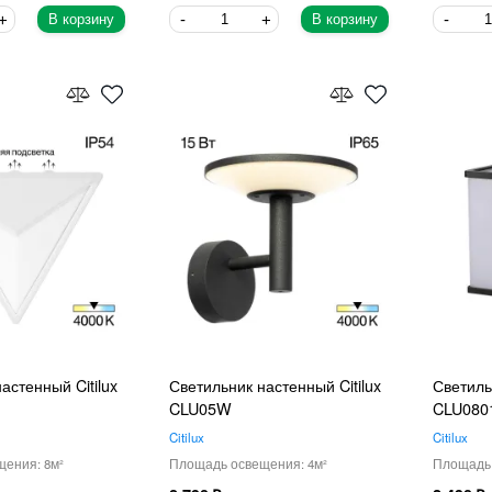
В корзину
В корзину
астенный Citilux
Светильник настенный Citilux
Светиль
CLU05W
CLU080
Citilux
Citilux
8
4