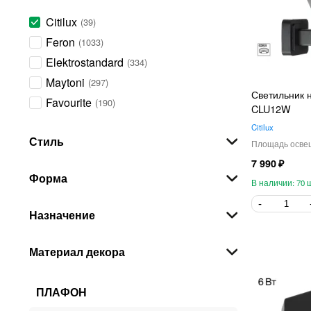
Citilux
39
Feron
1033
Elektrostandard
334
Maytoni
297
Светильник н
Favourite
190
CLU12W
EGLO
176
Citilux
Стиль
ARTE Lamp
176
Mantra
169
7 990
Форма
Novotech
166
70
Odeon Light
127
Назначение
Maytoni Technical
126
Lightstar
103
Материал декора
ST-Luce
89
LOFT IT
58
ПЛАФОН
Kink Light
58