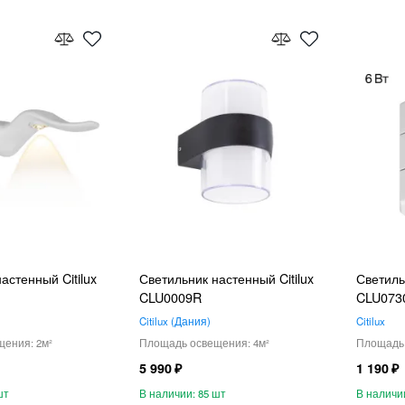
астенный Citilux
Светильник настенный Citilux
Светиль
CLU0009R
CLU073
Citilux
Дания
Citilux
2
4
5 990
1 190
85