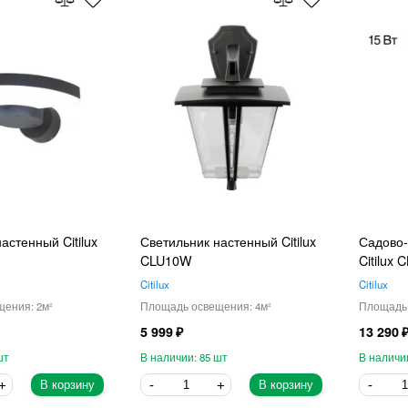
астенный Citilux
Светильник настенный Citilux
Садово-
CLU10W
Citilux
Citilux
Citilux
2
4
5 999
13 290
85
В корзину
В корзину