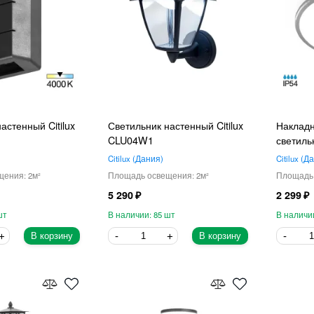
астенный Citilux
Светильник настенный Citilux
Наклад
CLU04W1
светиль
Citilux
Дания
Citilux
Да
2
2
5 290
2 299
85
В корзину
В корзину