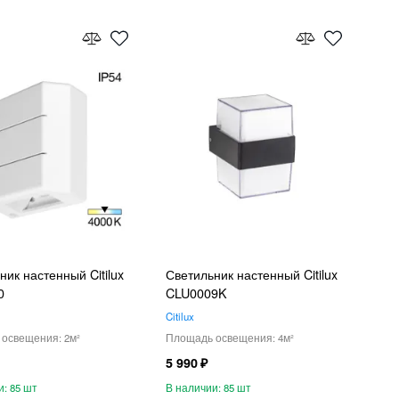
ник настенный Citilux
Светильник настенный Citilux
0
CLU0009K
Citilux
2
4
5 990
85
85