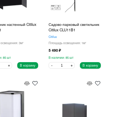
ник настенный Citilux
Садово-парковый светильник
1
Citilux CLU11B1
Citilux
3
1
5 490
85
85
В корзину
В корзину