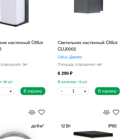
ник настенный Citilux
Светильник настенный Citilux
2
CLU0002
Citilux
Дания
3
4
6 290
85
15
В корзину
В корзину