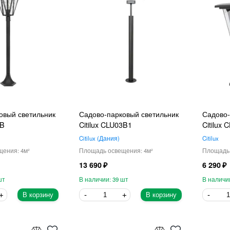
овый светильник
Садово-парковый светильник
Садово-
9B
Citilux CLU03B1
Citilux
Citilux
Дания
Citilux
4
4
13 690
6 290
39
В корзину
В корзину