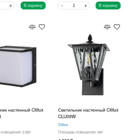
В корзину
В корзину
ник настенный Citilux
Светильник настенный Citilux
1
CLU09W
Citilux
2.5
4