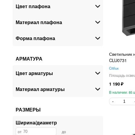
ITALLINE
Цвет плафона
45
Eurosvet
32
Материал плафона
Escada
21
Denkirs
20
Форма плафона
SAFFIT
19
Ambrella Light
15
Светильник н
WERTMARK
АРМАТУРА
12
CLU0731
Nowodvorski
5
Citilux
Цвет арматуры
Lussole
3
Crystal Lux
1 190
1
Материал арматуры
85
РАЗМЕРЫ
Ширина/диаметр