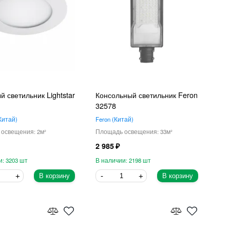
 светильник Lightstar
Консольный светильник Feron
32578
Китай
Feron
Китай
2
33
2 985
3203
2198
В корзину
В корзину