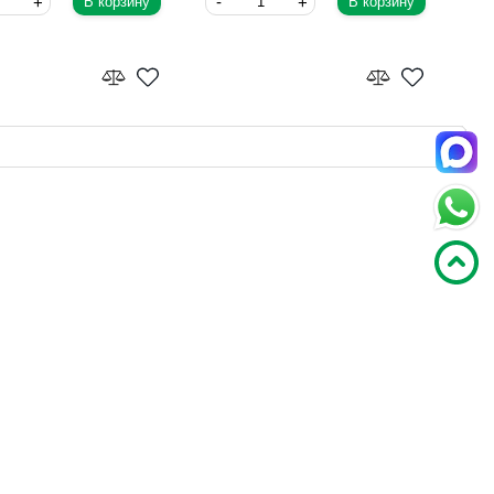
В корзину
В корзину
ник для
Консольный светильник Feron
еводства Feron 41351
48964
Feron
3
1 408