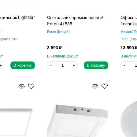
ильник Lightstar
Светильник промышленный
Офисный
Feron 41535
Technic
Feron
Китай
Maytoni Te
2
3 893
13 590
202
В корзину
В корзину