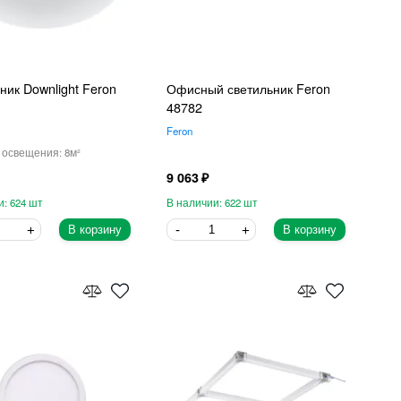
ник Downlight Feron
Офисный светильник Feron
48782
Feron
8
9 063
624
622
В корзину
В корзину