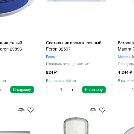
ащищенный
Светильник промышленный
Встраив
Feron 29896
Feron 32597
Mantra 
Feron
Mantra
И
6
824
4 244
1
402
В корзину
В корзину