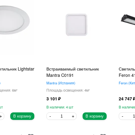
ильник Lightstar
Встраиваемый светильник
Светил
Mantra C0191
Feron 4
Mantra
Испания
Feron
Ки
6
4
3 101
24 747
4
В корзину
В корзину