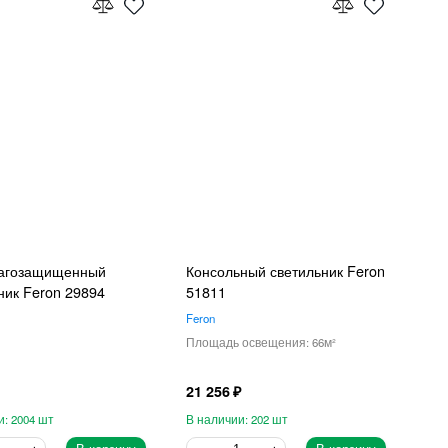
агозащищенный
Консольный светильник Feron
ник Feron 29894
51811
Feron
66
21 256
2004
202