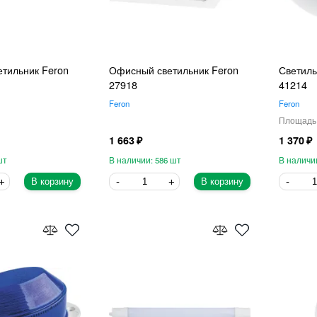
тильник Feron
Офисный светильник Feron
Светиль
27918
41214
Feron
Feron
1 663
1 370
586
В корзину
В корзину