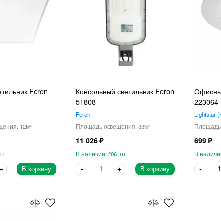
тильник Feron
Консольный светильник Feron
Офисный
51808
223064
Feron
Lightstar
12
33
11 026
699
206
В корзину
В корзину