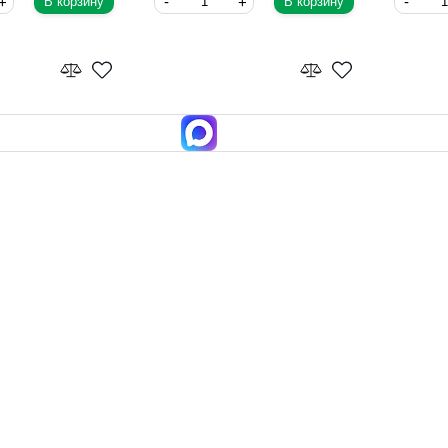
В корзину
В корзину
 промышленный
Офисный светильник Feron
Светиль
29714
растени
Feron
Feron
5
674
581