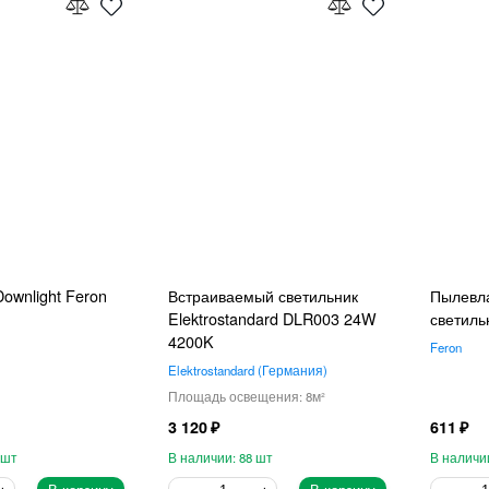
ownlight Feron
Встраиваемый светильник
Пылевл
Elektrostandard DLR003 24W
светиль
4200K
Feron
Elektrostandard
Германия
8
3 120
611
88