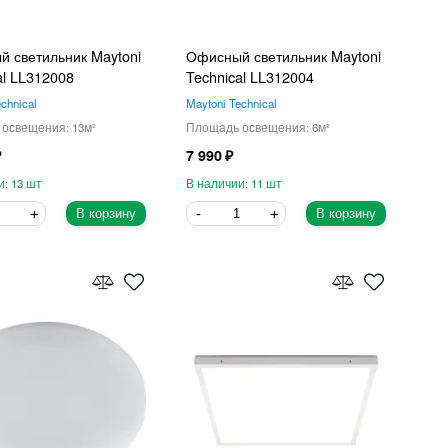
 светильник Maytoni
Офисный светильник Maytoni
al LL312008
Technical LL312004
chnical
Maytoni Technical
13
6
7 990
13
11
В корзину
В корзину