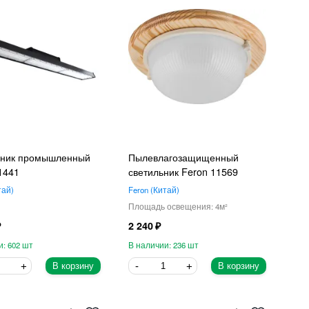
ьник промышленный
Пылевлагозащищенный
1441
светильник Feron 11569
тай
Feron
Китай
4
2 240
602
236
В корзину
В корзину