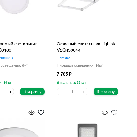
аемый светильник
Офисный светильник Lightstar
C0186
V2Q450044
спания
Lightstar
6
16
7 785
16
33
В корзину
В корзину