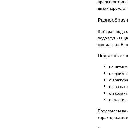
предлагает мно
Novotech
дизайнерского 
62
Luxxu
58
Разнообразн
Muuto
58
Выбирая подвес
Omnilux
57
подойдут изящн
Marset
56
светильник. В 
Bentu Design
52
Подвесные св
WERTMARK
50
Lee Broom
49
на штанге
с одним 
Moooi
48
с абажур
Brokis
47
в разных 
Henge
44
с вариан
Lasvit
43
с галоге
ANDlight
43
Предлагаем вам
AXO LIGHT
42
характеристика
Louis Poulsen
39