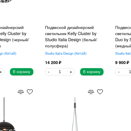
изайнерский
Подвесной дизайнерский
Подвесн
lly Cluster by
светильник Kelly Cluster by
светиль
 Design (черный/
Studio Italia Design (белый/
Duo by S
м
полусфера)
(медны
ign
Китай
Studio Italia Design
Китай
Studio Ital
14 200
9 900
В корзину
В корзину