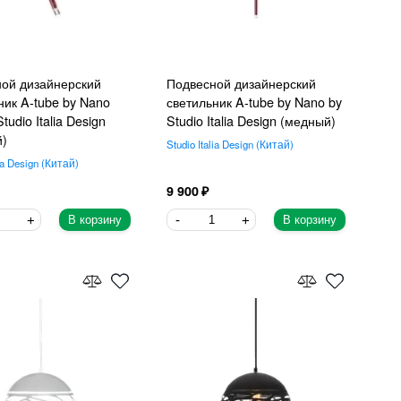
ой дизайнерский
Подвесной дизайнерский
ник A-tube by Nano
светильник A-tube by Nano by
tudio Italia Design
Studio Italia Design (медный)
й)
Studio Italia Design
Китай
ia Design
Китай
9 900
В корзину
В корзину