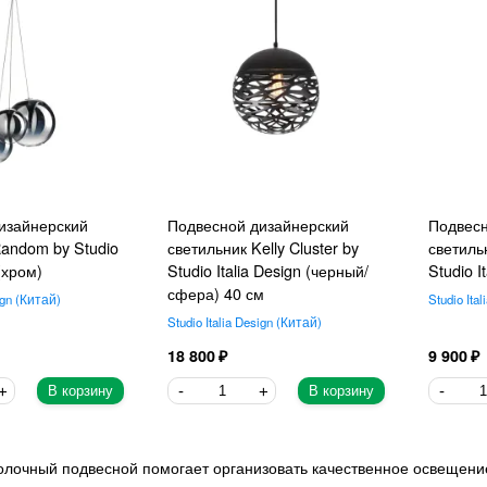
изайнерский
Подвесной дизайнерский
Подвесн
Random by Studio
светильник Kelly Cluster by
светиль
 (хром)
Studio Italia Design (черный/
Studio I
сфера) 40 см
ign
Китай
Studio Ital
Studio Italia Design
Китай
18 800
9 900
В корзину
В корзину
олочный подвесной помогает организовать качественное освещени