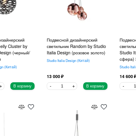
изайнерский
Подвесной дизайнерский
Подвесн
lly Cluster by
светильник Random by Studio
светильн
 Design (черный/
Italia Design (розовое золото)
Studio I
м
сфера) 
Studio Italia Design
Китай
ign
Китай
Studio Ital
13 000
14 600
В корзину
В корзину