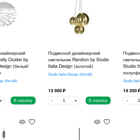
изайнерский
Подвесной дизайнерский
Подвесн
lly Cluster by
светильник Random by Studio
светильн
 Design (белый/
Italia Design (золотой)
Studio I
м
полусф
Studio Italia Design
Китай
ign
Китай
Studio Ital
13 000
14 200
В корзину
В корзину