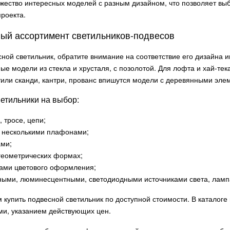
жество интересных моделей с разным дизайном, что позволяет вы
проекта.
ый ассортимент светильников-подвесов
ной светильник, обратите внимание на соответствие его дизайна и
ые модели из стекла и хрусталя, с позолотой. Для лофта и хай-т
стили сканди, кантри, прованс впишутся модели с деревянными эле
етильники на выбор:
, тросе, цепи;
и несколькими плафонами;
ами;
геометрических формах;
тами цветового оформления;
нными, люминесцентными, светодиодными источниками света, ламп
 купить подвесной светильник по доступной стоимости. В каталог
ми, указанием действующих цен.