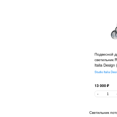
Escada
133
Vitaluce
117
Divinare
116
Flos
115
Crystal Lux
114
Tom Dixon
105
Mantra
102
Подвесной д
Restoration Hardware
100
светильник 
Newport
96
Italia Design
Terzani
93
Studio Italia Des
Ambrella Light
72
13 000
TK Lighting
71
F-Promo
69
Elektrostandard
68
Foscarini
65
Светильник пот
Serip
64