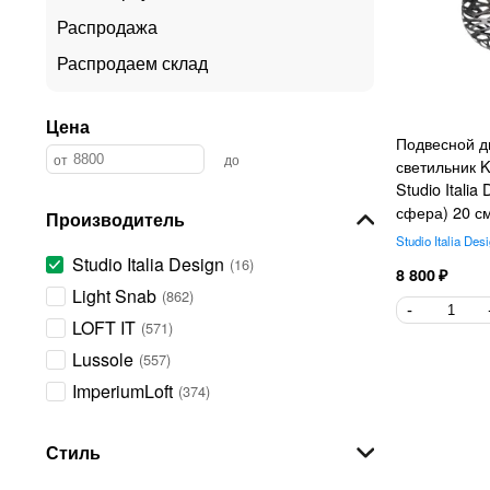
Распродажа
Распродаем склад
Цена
Подвесной д
светильник Ke
Studio Italia
сфера) 20 с
Производитель
Studio Italia Des
Studio Italia Design
16
8 800
Light Snab
862
LOFT IT
571
Lussole
557
ImperiumLoft
374
Lightstar
364
Стиль
Maytoni
337
Odeon Light
312