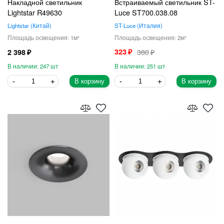
Накладной светильник
Встраиваемый светильник ST-
Lightstar R49630
Luce ST700.038.08
Lightstar
Китай
ST-Luce
Италия
1
2
323
380
2 398
247
251
В корзину
В корзину