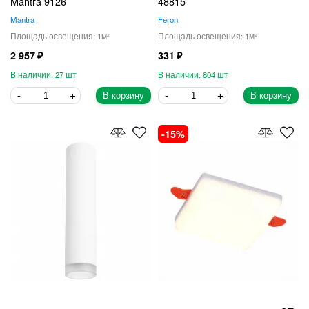
Mantra 9126
48815
Mantra
Feron
1
1
2 957
331
27
804
В корзину
В корзину
15