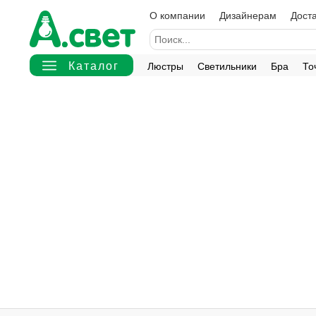
О компании
Дизайнерам
Доста
Люстры
Светильники
Бра
То