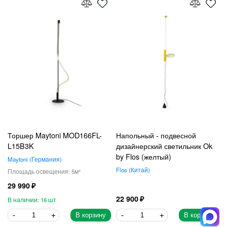
Торшер Maytoni MOD166FL-
Напольный - подвесной
L15B3K
дизайнерский светильник Ok
by Flos (желтый)
Maytoni
Германия
Flos
Китай
5
29 990
22 900
16
В корзину
В корзину