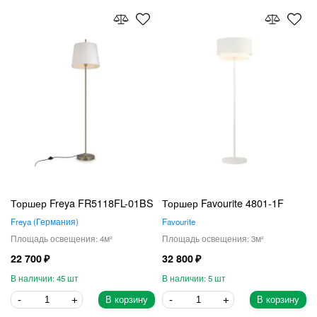
Торшер Freya FR5118FL-01BS
Торшер Favourite 4801-1F
Freya
Германия
Favourite
4
3
22 700
32 800
45
5
В корзину
В корзину