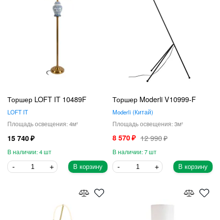
Торшер LOFT IT 10489F
Торшер Moderli V10999-F
LOFT IT
Moderli
Китай
4
3
8 570
12 990
15 740
4
7
В корзину
В корзину