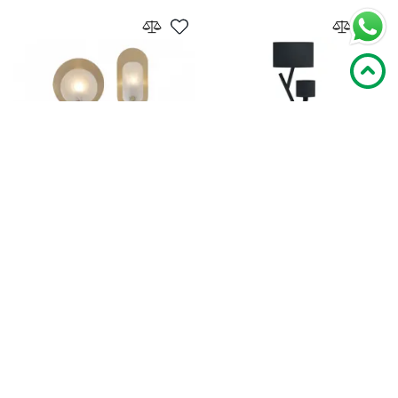
Напольный дизайнерский
Торшер EGLO 39889
светильник Kyo by LightSnab А
EGLO
Венгрия
8
22 550
37 000
3
В корзину
В корзину