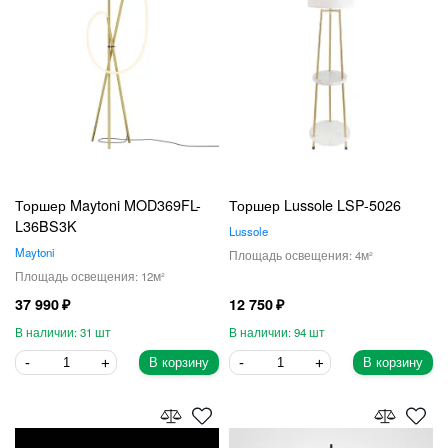
Торшер Maytoni MOD369FL-
Торшер Lussole LSP-5026
L36BS3K
Lussole
Maytoni
4
12
37 990
12 750
31
94
В корзину
В корзину