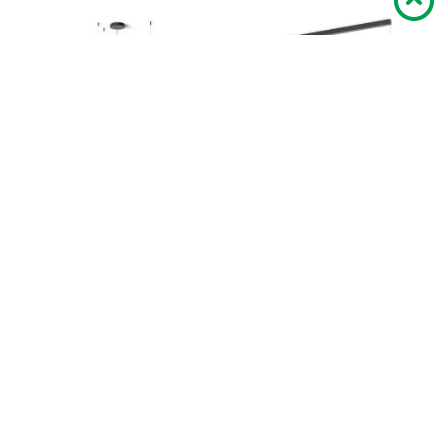
Подвесной дизайнерский
Подвесной дизайнерский
светильник Algorithm 0825 by
светильник Kontur by Vibia 122
Vibia
см
Vibia
Китай
Vibia
Китай
84 000
31 900
В корзину
В корзину