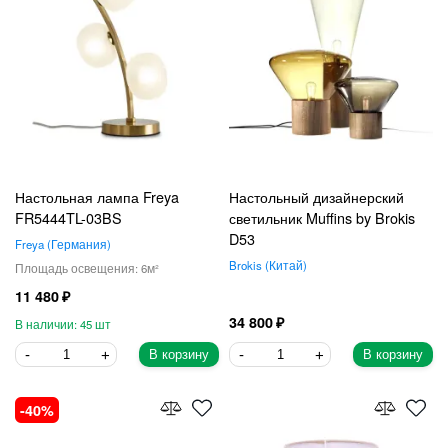
Настольная лампа Freya
Настольный дизайнерский
FR5444TL-03BS
светильник Muffins by Brokis
D53
Freya
Германия
Brokis
Китай
6
11 480
34 800
45
В корзину
В корзину
40