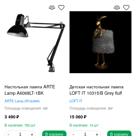
Настольная лампа ARTE
Детская настольная лампа
Lamp A6068LT-1BK
LOFT IT 10315/B Grey fluff
ARTE Lamp
Италия
LOFT IT
4
3
3 490
15 060
763
14
В корзину
В корзину