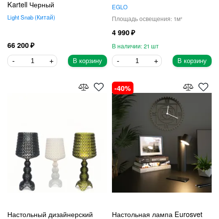
Kartell Черный
EGLO
Light Snab
Китай
1
4 990
66 200
21
В корзину
В корзину
40
Настольный дизайнерский
Настольная лампа Eurosvet