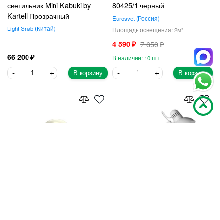
светильник Mini Kabuki by
80425/1 черный
Kartell Прозрачный
Eurosvet
Россия
Light Snab
Китай
2
4 590
7 650
66 200
10
В корзину
В корзину