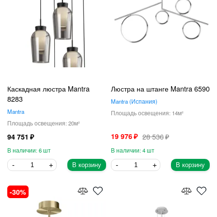
Каскадная люстра Mantra
Люстра на штанге Mantra 6590
8283
Mantra
Испания
Mantra
14
20
19 976
28 536
94 751
6
4
В корзину
В корзину
30