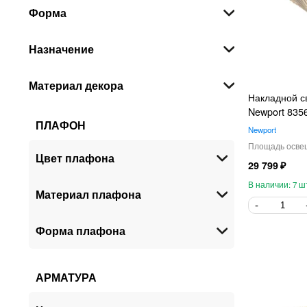
Форма
Lightstar
80
Maytoni Technical
68
Назначение
Lussole
67
Ambrella Light
66
Материал декора
Mantra
Накладной с
65
Newport 8356
VELANTE
55
ПЛАФОН
Newport
ARTE Lamp
50
ST-Luce
Цвет плафона
43
29 799
Maytoni
37
7
Материал плафона
Stilfort
35
Eurosvet
26
Форма плафона
Favourite
23
LUMION
22
Novotech
АРМАТУРА
22
Vitaluce
22