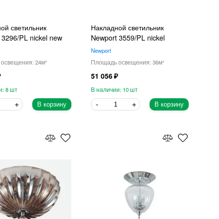
ой светильник
Накладной светильник
 3296/PL nickel new
Newport 3559/PL nickel
Newport
24
36
51 056
8
10
В корзину
В корзину