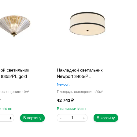
ой светильник
Накладной светильник
 8355/PL gold
Newport 3405/PL
Newport
10
20
42 743
20
33
В корзину
В корзину