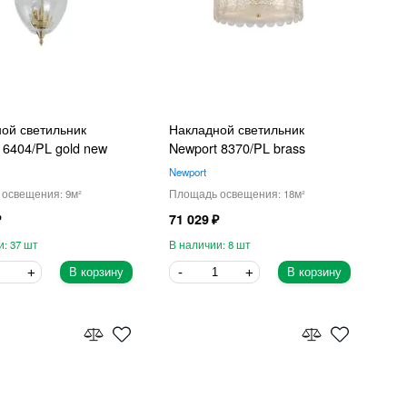
ой светильник
Накладной светильник
 6404/PL gold new
Newport 8370/PL brass
Newport
9
18
71 029
37
8
В корзину
В корзину