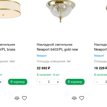
ветильник
Накладной светильник
Накладн
/PL brass
Newport 6403/PL gold new
Newport
Newport
Newport
36
9
22 692
18 229
15
В корзину
В корзину