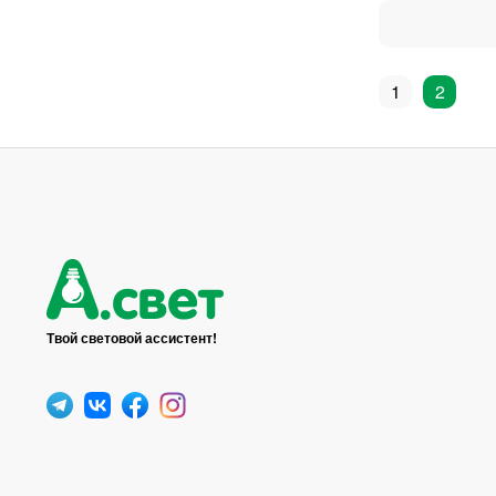
1
2
Твой световой ассистент!