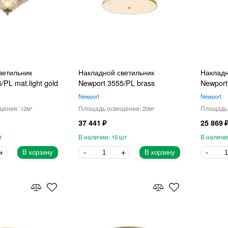
ветильник
Накладной светильник
Накладн
/PL mat.light gold
Newport 3555/PL brass
Newport
Newport
Newport
12
20
37 441
25 869
15
В корзину
В корзину