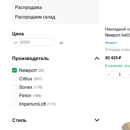
Распродажа
Распродаем склад
Накладной с
Цена
Newport 6403
Newport
20 423
Производитель
16
Newport
22
Citilux
231
Sonex
176
Feron
168
ImperiumLoft
115
LOFT IT
113
Стиль
EGLO
87
Escada
84