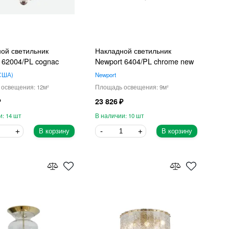
ой светильник
Накладной светильник
 62004/PL cognac
Newport 6404/PL chrome new
США
Newport
12
9
23 826
14
10
В корзину
В корзину