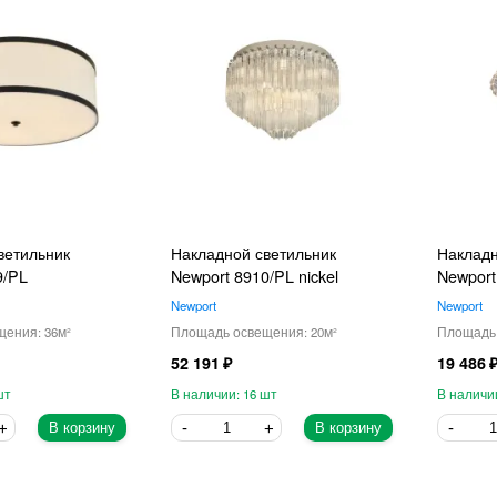
ветильник
Накладной светильник
Накладн
9/PL
Newport 8910/PL nickel
Newport
Newport
Newport
36
20
52 191
19 486
16
В корзину
В корзину