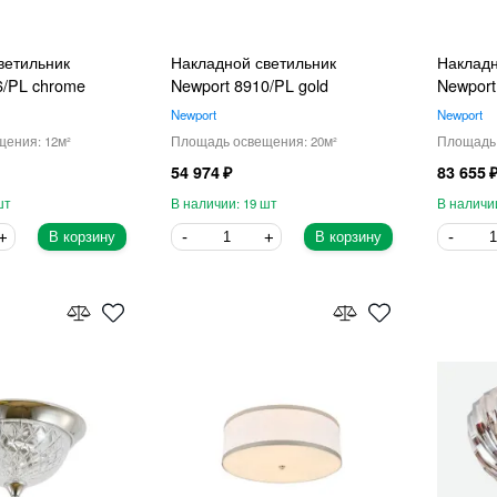
ветильник
Накладной светильник
Накладн
6/PL chrome
Newport 8910/PL gold
Newport
Newport
Newport
12
20
54 974
83 655
19
В корзину
В корзину