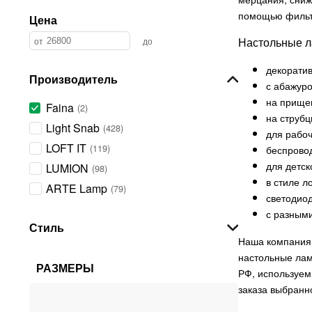
помощью фильт
Цена
Настольные л
декорати
Производитель
с абажур
на прище
Faina
2
на струбц
Light Snab
428
для рабоч
LOFT IT
119
беспрово
для детск
LUMION
98
в стиле л
ARTE Lamp
79
светодио
EGLO
77
с разным
Стиль
Citilux
74
Наша компания 
Freya
69
настольные лам
РАЗМЕРЫ
Lussole
68
РФ, используем
Maytoni
заказа выбранн
67
VELANTE
59