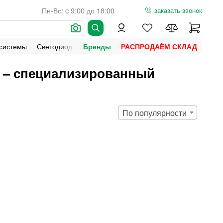
Пн-Вс: c 9:00 до 18:00
заказать звонок
 системы
Светодиодная подсветка
Уличное освещение
Ламп
Бренды
РАСПРОДАЁМ СКЛАД
е – специализированный
По популярности