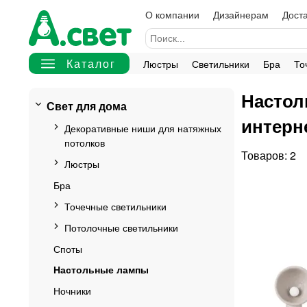
О компании
Дизайнерам
Доста
Люстры
Светильники
Бра
То
Настол
Свет для дома
интерн
Декоративные ниши для натяжных
потолков
2
Люстры
Бра
Точечные светильники
Потолочные светильники
Споты
Настольные лампы
Ночники