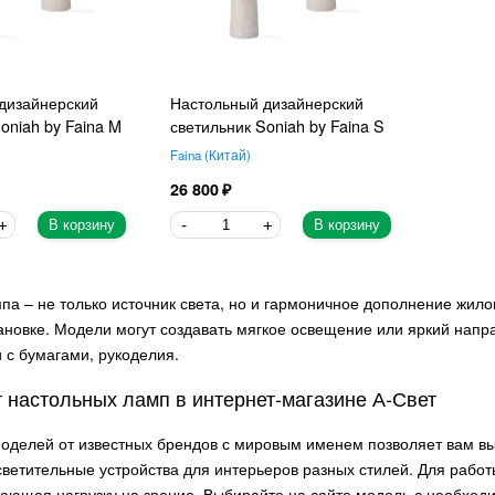
дизайнерский
Настольный дизайнерский
oniah by Faina M
светильник Soniah by Faina S
Faina
Китай
26 800
В корзину
В корзину
па – не только источник света, но и гармоничное дополнение жил
новке. Модели могут создавать мягкое освещение или яркий напр
 с бумагами, рукоделия.
 настольных ламп в интернет-магазине А-Свет
оделей от известных брендов с мировым именем позволяет вам вы
светительные устройства для интерьеров разных стилей. Для рабо
ающая нагрузку на зрение. Выбирайте на сайте модель с необход