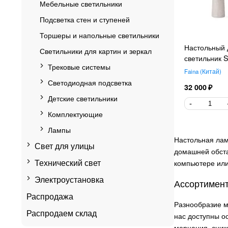
Мебельные светильники
Подсветка стен и ступеней
Торшеры и напольные светильники
Настольный 
Светильники для картин и зеркал
светильник S
Трековые системы
Faina
Китай
Светодиодная подсветка
32 000
Детские светильники
Комплектующие
Лампы
Настольная лам
Свет для улицы
домашней обста
Технический свет
компьютере или
Электроустановка
Ассортимент
Распродажа
Разнообразие м
Распродаем склад
нас доступны о
мерцания, сниж