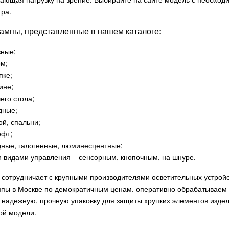
ра.
ампы, представленные в нашем каталоге:
вные;
ом;
пке;
ине;
его стола;
дные;
ой, спальни;
офт;
дные, галогенные, люминесцентные;
и видами управления – сенсорным, кнопочным, на шнуре.
сотрудничает с крупными производителями осветительных устройс
пы в Москве по демократичным ценам. оперативно обрабатываем 
 надежную, прочную упаковку для защиты хрупких элементов изде
ой модели.