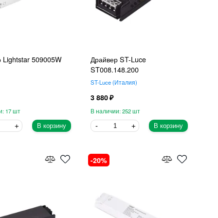
 Lightstar 509005W
Драйвер ST-Luce
ST008.148.200
ST-Luce
Италия
3 880
17
252
В корзину
В корзину
20