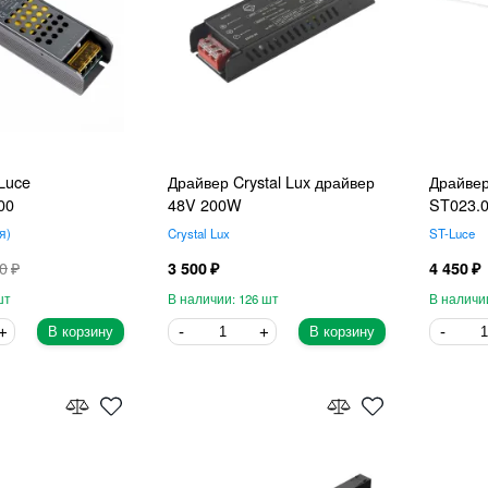
Luce
Драйвер Crystal Lux драйвер
Драйвер
00
48V 200W
ST023.0
я
Crystal Lux
ST-Luce
0
3 500
4 450
126
В корзину
В корзину