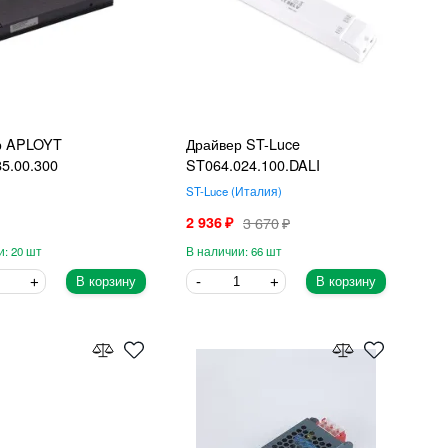
р APLOYT
Драйвер ST-Luce
5.00.300
ST064.024.100.DALI
ST-Luce
Италия
2 936
3 670
20
66
В корзину
В корзину