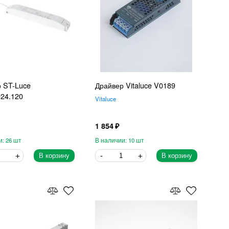
 ST-Luce
Драйвер Vitaluce V0189
24.120
Vitaluce
1 854
26
10
В корзину
В корзину