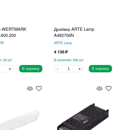
ер WERTMARK
Драйвер ARTE Lamp
.600.200
A482706N
RK
ARTE Lamp
4 130
20
506
В корзину
В корзину