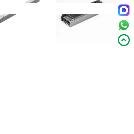
 Maytoni Technical
Драйвер Elektrostandard
DR-100W
95059/00
chnical
Elektrostandard
5 080
50
159
В корзину
В корзину