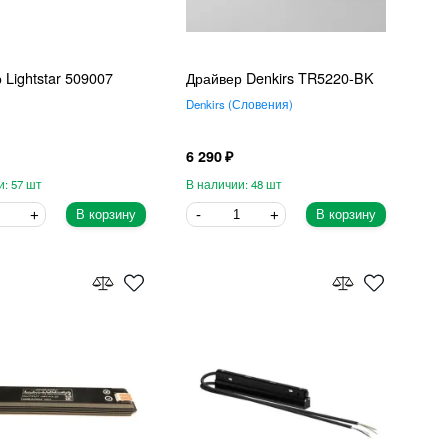
 Lightstar 509007
Драйвер Denkirs TR5220-BK
Denkirs
Словения
6 290
57
48
В корзину
В корзину