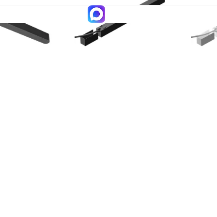
otech 359068
Драйвер Maytoni Technical
Драйвер
TRA086DR-200B
TRA086
Maytoni Technical
Maytoni Te
6 530
4 900
50
В корзину
В корзину