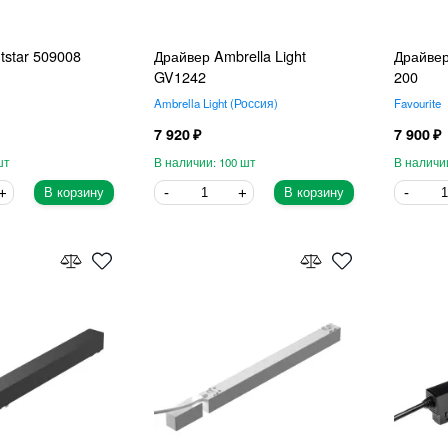
tstar 509008
Драйвер Ambrella Light
Драйвер
GV1242
200
Ambrella Light
Россия
Favourite
7 920
7 900
100
В корзину
В корзину