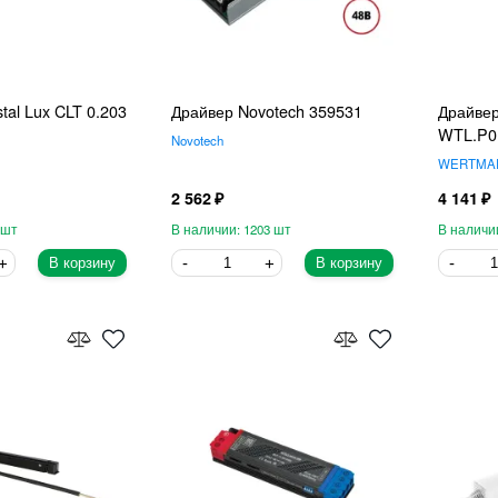
tal Lux CLT 0.203
Драйвер Novotech 359531
Драйв
WTL.P0
Novotech
WERTMA
2 562
4 141
1203
В корзину
В корзину