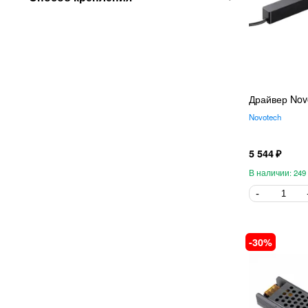
Драйвер Nov
Novotech
5 544
249
30