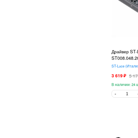
Драйвер ST-
ST008.048.2
ST-Luce
Итали
3 619
5 17
24