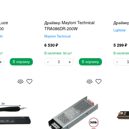
Luce
Драйвер Maytoni Technical
Драйвер
00
TRA086DR-200W
Lightstar
я
Maytoni Technical
6 530
5 299
50
В корзину
В корзину