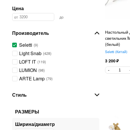
Цена
Настольный 
Производитель
светильник M
(белый)
Seletti
9
Seletti
Китай
Light Snab
428
3 200
LOFT IT
119
LUMION
98
ARTE Lamp
79
EGLO
77
Стиль
Citilux
74
Freya
69
РАЗМЕРЫ
Lussole
68
Maytoni
67
Ширина/диаметр
VELANTE
59