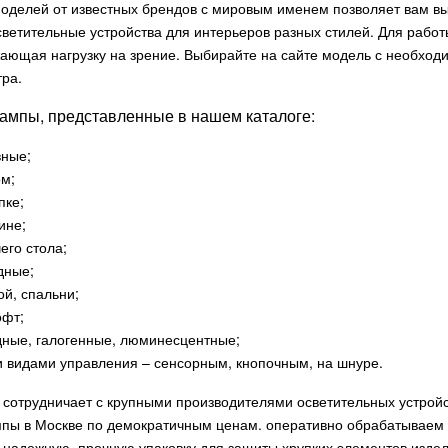
оделей от известных брендов с мировым именем позволяет вам вы
светительные устройства для интерьеров разных стилей. Для рабо
ающая нагрузку на зрение. Выбирайте на сайте модель с необход
ра.
ампы, представленные в нашем каталоге:
вные;
ом;
пке;
ине;
его стола;
дные;
ой, спальни;
офт;
дные, галогенные, люминесцентные;
и видами управления – сенсорным, кнопочным, на шнуре.
сотрудничает с крупными производителями осветительных устройс
пы в Москве по демократичным ценам. оперативно обрабатываем 
 надежную, прочную упаковку для защиты хрупких элементов изде