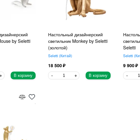
дизайнерский
Настольный дизайнерский
Настоль
ouse by Seletti
светильник Monkey by Seletti
светиль
(золотой)
Seletti
Seletti
Китай
Seletti
Ки
18 500
9 900
В корзину
В корзину