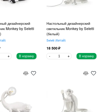
ный дизайнерский
Настольный дизайнерский
ник Monkey by Seletti
светильник Monkey by Seletti
)
(белый)
тай
Seletti
Китай
18 500
В корзину
В корзину