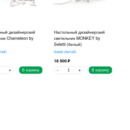
ный дизайнерский
Настольный дизайнерский
ник Chameleon by
светильник MONKEY by
Seletti (белый)
тай
Seletti
Китай
18 500
В корзину
В корзину