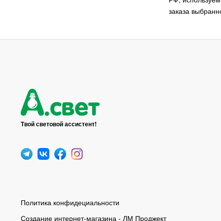
заказа выбранн
Marc Wood Studio
7
KUNDALINI
6
&Tradition
6
Moooi
6
Masiero
6
Feron
5
Evoluce
5
Marset
5
Твой световой ассистент!
Apparatus
5
Vibia
4
Felix Monza
4
Saint-Louis
4
Muuto
4
Vistosi
4
Политика конфидециальности
Verner Panton
4
Создание интернет-магазина - ЛМ Проджект