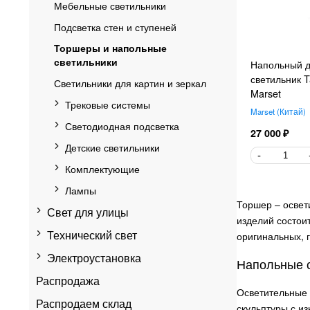
Мебельные светильники
Подсветка стен и ступеней
Торшеры и напольные
светильники
Напольный д
светильник 
Светильники для картин и зеркал
Marset
Трековые системы
Marset
Китай
Светодиодная подсветка
27 000
Детские светильники
Комплектующие
Лампы
Торшер – освет
Свет для улицы
изделий состои
Технический свет
оригинальных, 
Электроустановка
Напольные с
Распродажа
Осветительные 
Распродаем склад
скульптуры с и