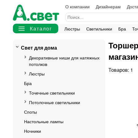
О компании
Дизайнерам
Доста
Люстры
Светильники
Бра
То
Торшер
Свет для дома
магази
Декоративные ниши для натяжных
потолков
1
Люстры
Бра
Точечные светильники
Потолочные светильники
Споты
Настольные лампы
Ночники