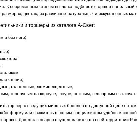
ния. К современным стилям вы легко подберете торшер напольный 
 размерах, цветах, из различных натуральных и искусственных мат
етильники и торшеры из каталога А-Свет:
м и без него;
зные;
ожектора;
е;
 столиком;
для чтения;
дные, галогенные, люминесцентные;
чным, кнопочным на корпусе, шнуре, ножным, сенсорным выключате
ить торшер от ведущих мировых брендов по доступной цене оптом 
лайн-форму или свяжитесь с нашим специалистом удобным способо
опросы. Доставка товаров осуществляется по всей территории Рос