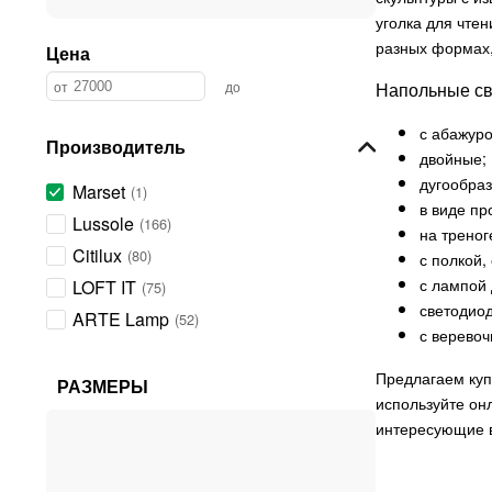
уголка для чте
разных формах,
Цена
Напольные св
с абажуро
Производитель
двойные;
дугообра
Marset
1
в виде пр
Lussole
166
на треног
Citilux
80
с полкой,
с лампой 
LOFT IT
75
светодио
ARTE Lamp
52
с верево
Light Snab
51
Предлагаем куп
Eurosvet
48
РАЗМЕРЫ
используйте он
Maytoni
45
интересующие в
Kink Light
37
Moderli
35