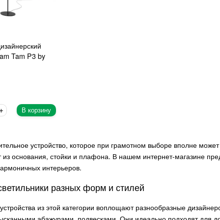
изайнерский
Tam Tam P3 by
В корзину
ительное устройство, которое при грамотном выборе вполне может
т из основания, стойки и плафона. В нашем интернет-магазине пр
гармоничных интерьеров.
ветильники разных форм и стилей
устройства из этой категории воплощают разнообразные дизайнер
зысканными абажурами, подвесками. Они идеально подходят для до