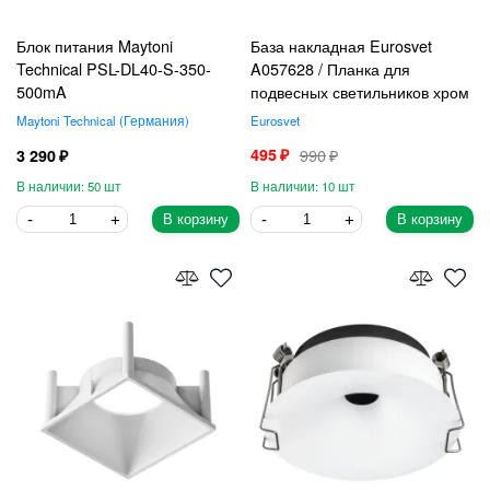
Блок питания Maytoni
База накладная Eurosvet
Technical PSL-DL40-S-350-
A057628 / Планка для
500mA
подвесных светильников хром
Maytoni Technical
Германия
Eurosvet
495
990
3 290
50
10
В корзину
В корзину