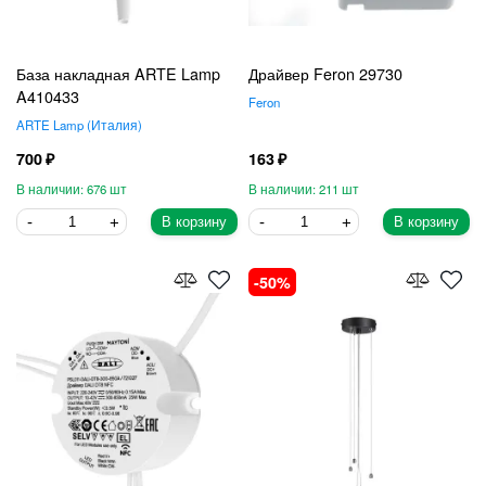
База накладная ARTE Lamp
Драйвер Feron 29730
A410433
Feron
ARTE Lamp
Италия
700
163
676
211
В корзину
В корзину
50