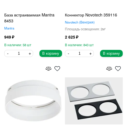
База встраиваемая Mantra
Коннектор Novotech 359116
8453
Novotech
Венгрия
Mantra
2
949
2 625
58
843
В корзину
В корзину