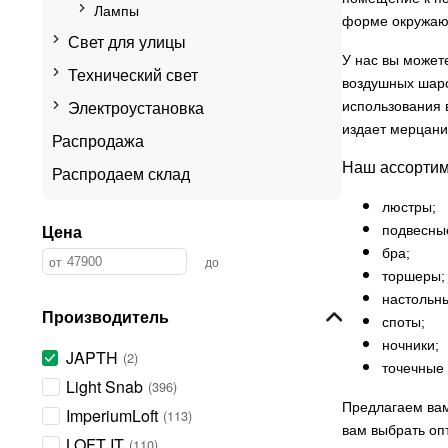
Лампы
форме окружающ
Свет для улицы
У нас вы может
Технический свет
воздушных шаро
Электроустановка
использования 
издает мерцани
Распродажа
Наш ассортим
Распродаем склад
люстры;
Цена
подвесны
бра;
торшеры;
настольн
Производитель
споты;
ночники;
JAPTH
2
точечные 
Light Snab
396
Предлагаем вам
ImperiumLoft
113
вам выбрать оп
LOFT IT
110