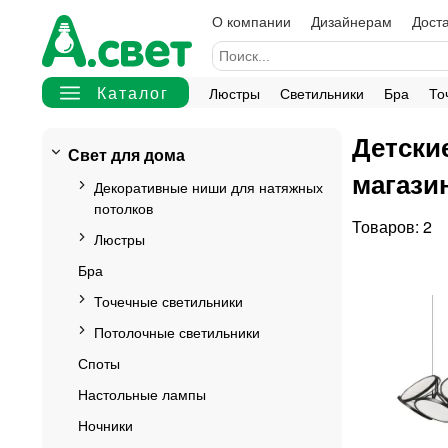
О компании
Дизайнерам
Доста
Люстры
Светильники
Бра
То
Детски
Свет для дома
магази
Декоративные ниши для натяжных
потолков
2
Люстры
Бра
Точечные светильники
Потолочные светильники
Споты
Настольные лампы
Ночники