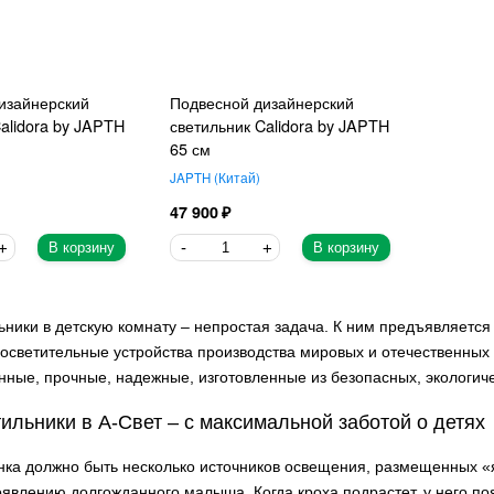
изайнерский
Подвесной дизайнерский
alidora by JAPTH
светильник Calidora by JAPTH
65 см
JAPTH
Китай
47 900
В корзину
В корзину
ьники в детскую комнату – непростая задача. К ним предъявляетс
осветительные устройства производства мировых и отечественных 
ные, прочные, надежные, изготовленные из безопасных, экологиче
тильники в А-Свет – с максимальной заботой о детях
нка должно быть несколько источников освещения, размещенных «
явлению долгожданного малыша. Когда кроха подрастет, у него по