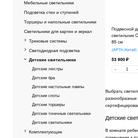
Мебельные светильники
Подсветка стен и ступеней
Торшеры и напольные светильники
Подвесной д
Светильники для картин и зеркал
светильник C
Трековые системы
85 см
Светодиодная подсветка
JAPTH
Китай
53 900
Детские светильники
Детские люстры
Детские бра
Детские настольные лампы
Выбрать светил
Детские споты
разнообразные 
Детские торшеры
сертифицирован
Детские точечные светильники
Детские све
Детские светильники
В комнате ребе
Комплектующие
помещение к по