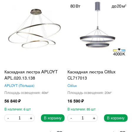
Каскадная люстра APLOYT
Каскадная люстра Citilux
APL.020.13.138
CL717013
APLOYT
Польша
Citilux
46
20
56 840
16 590
6
85
В корзину
В корзину