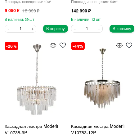
10
54
9 050
18 990
142 990
39
12
В корзину
В корзину
26
44
Каскадная люстра Moderli
Каскадная люстра Moderli
V10738-9P
V10783-12P