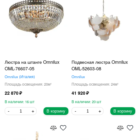
Люстра на штанге Omnilux
Подвесная люстра Omnilux
OML-76607-05
OML-52603-08
Omnilux
Италия
Omnilux
20
24
22 870
41 920
16
20
В корзину
В корзину