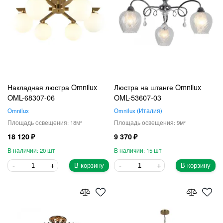
Накладная люстра Omnilux
Люстра на штанге Omnilux
OML-68307-06
OML-53607-03
Omnilux
Omnilux
Италия
18
9
18 120
9 370
20
15
В корзину
В корзину