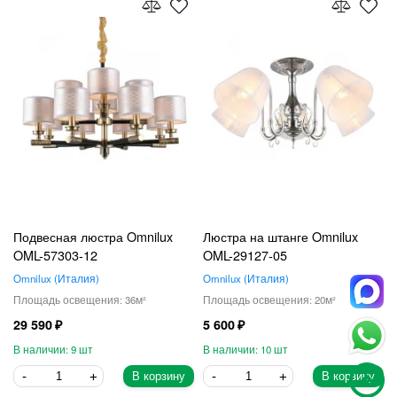
Подвесная люстра Omnilux
Люстра на штанге Omnilux
OML-57303-12
OML-29127-05
Omnilux
Италия
Omnilux
Италия
36
20
29 590
5 600
9
10
В корзину
В корзину