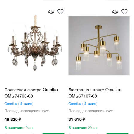
Подвесная люстра Omnilux
Люстра на штанге Omnilux
OML-74703-08
OML-67107-08
Omnilux
Италия
Omnilux
Италия
24
24
49 820
31 610
12
20