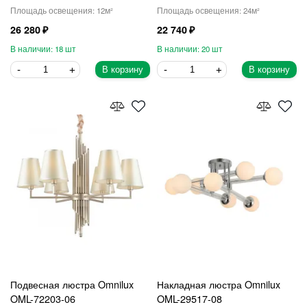
12
24
26 280
22 740
18
20
В корзину
В корзину
Подвесная люстра Omnilux
Накладная люстра Omnilux
OML-72203-06
OML-29517-08