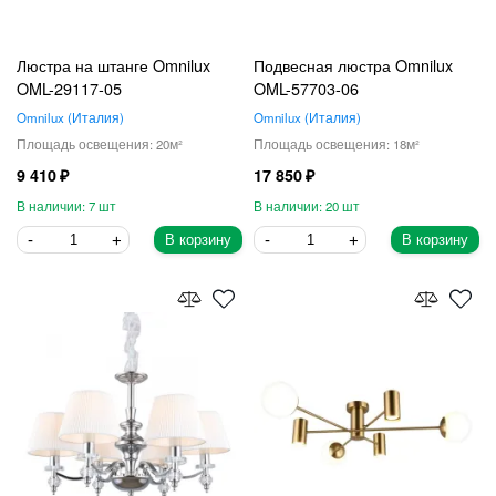
Люстра на штанге Omnilux
Подвесная люстра Omnilux
OML-29117-05
OML-57703-06
Omnilux
Италия
Omnilux
Италия
20
18
9 410
17 850
7
20
В корзину
В корзину