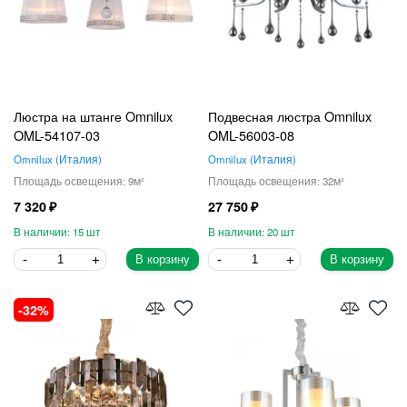
Люстра на штанге Omnilux
Подвесная люстра Omnilux
OML-54107-03
OML-56003-08
Omnilux
Италия
Omnilux
Италия
9
32
7 320
27 750
15
20
В корзину
В корзину
32