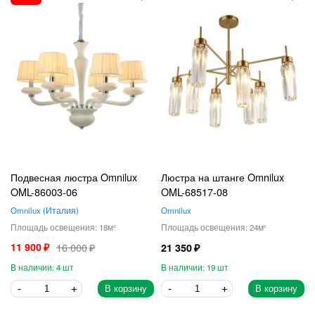
Подвесная люстра Omnilux
Люстра на штанге Omnilux
OML-86003-06
OML-68517-08
Omnilux
Италия
Omnilux
18
24
11 900
16 000
21 350
4
19
В корзину
В корзину