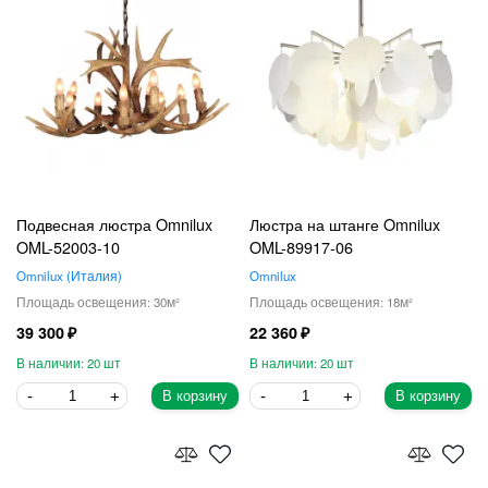
Подвесная люстра Omnilux
Люстра на штанге Omnilux
OML-52003-10
OML-89917-06
Omnilux
Италия
Omnilux
30
18
39 300
22 360
20
20
В корзину
В корзину