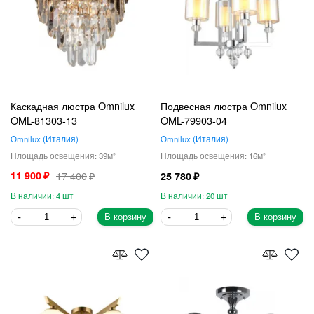
Каскадная люстра Omnilux
Подвесная люстра Omnilux
OML-81303-13
OML-79903-04
Omnilux
Италия
Omnilux
Италия
39
16
11 900
17 400
25 780
4
20
В корзину
В корзину